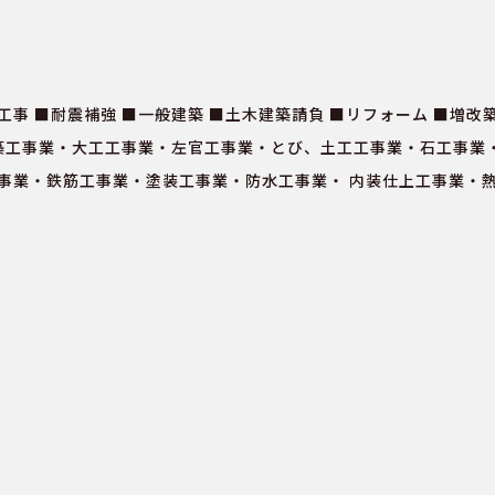
工事 ■耐震補強 ■一般建築 ■土木建築請負 ■リフォーム ■増改
築工事業・大工工事業・左官工事業・とび、土工工事業・石工事業・
事業・鉄筋工事業・塗装工事業・防水工事業・ 内装仕上工事業・