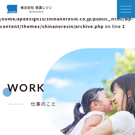
Warning
: Attempt to read property "name" on null in
/home/apdesign10/shinanoresin.co.jp/public_html/wp-
content/themes/shinanoresin/archive.php
on line
2
WORK
仕事のこと